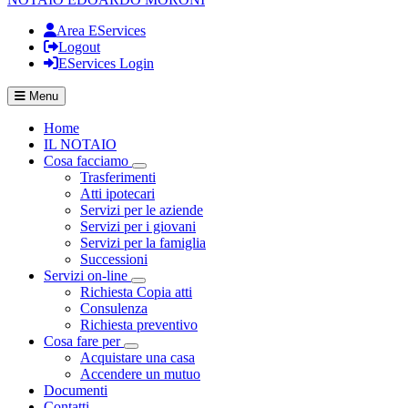
Area EServices
Logout
EServices Login
Menu
Home
IL NOTAIO
Cosa facciamo
Visualizza menù di secondo livello
Trasferimenti
Atti ipotecari
Servizi per le aziende
Servizi per i giovani
Servizi per la famiglia
Successioni
Servizi on-line
Visualizza menù di secondo livello
Richiesta Copia atti
Consulenza
Richiesta preventivo
Cosa fare per
Visualizza menù di secondo livello
Acquistare una casa
Accendere un mutuo
Documenti
Contatti