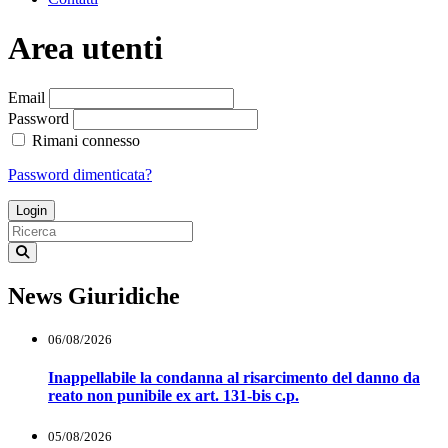
Area utenti
Loading...
Email
Password
Rimani connesso
Password dimenticata?
News Giuridiche
06/08/2026
Inappellabile la condanna al risarcimento del danno da
reato non punibile ex art. 131-bis c.p.
05/08/2026