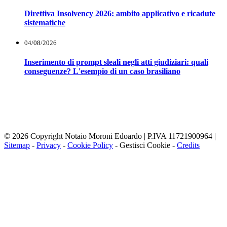
Direttiva Insolvency 2026: ambito applicativo e ricadute
sistematiche
04/08/2026
Inserimento di prompt sleali negli atti giudiziari: quali
conseguenze? L'esempio di un caso brasiliano
Notaio Edoardo Moroni
Sede Primaria:Via Serbelloni,11 20122 Milano (MI) Telefono: 02 36528381
Sede Secondaria: Via Fissiriga, 10 26900 Lodi ( LO) Telefono: 0371421756
email: studio@notaiomoroni.com
© 2026 Copyright Notaio Moroni Edoardo | P.IVA 11721900964 |
Sitemap
-
Privacy
-
Cookie Policy
-
Gestisci Cookie
-
Credits