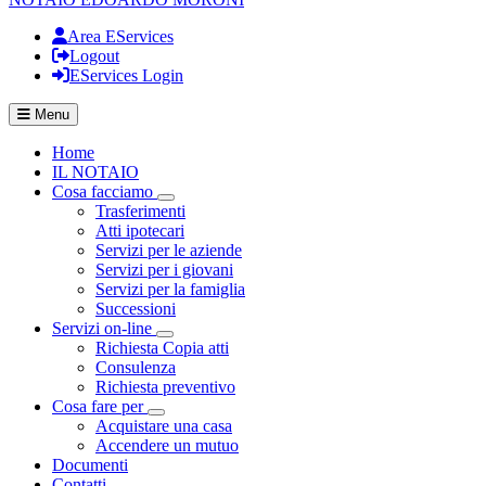
Area EServices
Logout
EServices Login
Menu
Home
IL NOTAIO
Cosa facciamo
Visualizza menù di secondo livello
Trasferimenti
Atti ipotecari
Servizi per le aziende
Servizi per i giovani
Servizi per la famiglia
Successioni
Servizi on-line
Visualizza menù di secondo livello
Richiesta Copia atti
Consulenza
Richiesta preventivo
Cosa fare per
Visualizza menù di secondo livello
Acquistare una casa
Accendere un mutuo
Documenti
Contatti