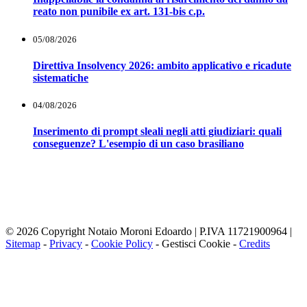
reato non punibile ex art. 131-bis c.p.
05/08/2026
Direttiva Insolvency 2026: ambito applicativo e ricadute
sistematiche
04/08/2026
Inserimento di prompt sleali negli atti giudiziari: quali
conseguenze? L'esempio di un caso brasiliano
Notaio Edoardo Moroni
Sede Primaria:Via Serbelloni,11 20122 Milano (MI) Telefono: 02 36528381
Sede Secondaria: Via Fissiriga, 10 26900 Lodi ( LO) Telefono: 0371421756
email: studio@notaiomoroni.com
© 2026 Copyright Notaio Moroni Edoardo | P.IVA 11721900964 |
Sitemap
-
Privacy
-
Cookie Policy
-
Gestisci Cookie
-
Credits