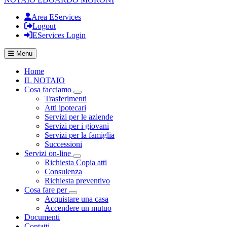
Area EServices
Logout
EServices Login
Menu
Home
IL NOTAIO
Cosa facciamo
Visualizza menù di secondo livello
Trasferimenti
Atti ipotecari
Servizi per le aziende
Servizi per i giovani
Servizi per la famiglia
Successioni
Servizi on-line
Visualizza menù di secondo livello
Richiesta Copia atti
Consulenza
Richiesta preventivo
Cosa fare per
Visualizza menù di secondo livello
Acquistare una casa
Accendere un mutuo
Documenti
Contatti