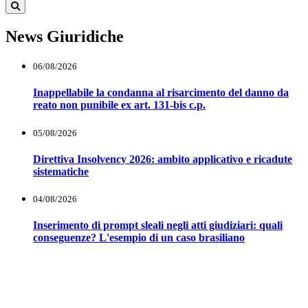
News Giuridiche
06/08/2026
Inappellabile la condanna al risarcimento del danno da
reato non punibile ex art. 131-bis c.p.
05/08/2026
Direttiva Insolvency 2026: ambito applicativo e ricadute
sistematiche
04/08/2026
Inserimento di prompt sleali negli atti giudiziari: quali
conseguenze? L'esempio di un caso brasiliano
Notaio Edoardo Moroni
Sede Primaria:Via Serbelloni,11 20122 Milano (MI) Telefono: 02 36528381
Sede Secondaria: Via Fissiriga, 10 26900 Lodi ( LO) Telefono: 0371421756
email: studio@notaiomoroni.com